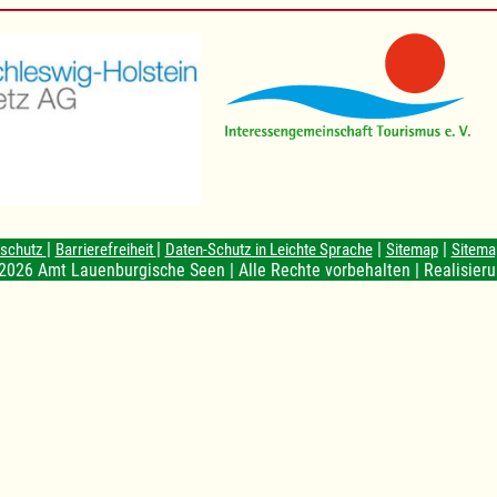
|
|
|
|
nschutz
Barrierefreiheit
Daten-Schutz in Leichte Sprache
Sitemap
Sitema
2026 Amt Lauenburgische Seen | Alle Rechte vorbehalten | Realisier