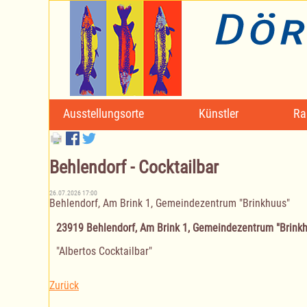
Navigation
Ausstellungsorte
Künstler
Ra
überspringen
Behlendorf - Cocktailbar
26.07.2026 17:00
Behlendorf, Am Brink 1, Gemeindezentrum "Brinkhuus"
23919 Behlendorf, Am Brink 1, Gemeindezentrum "Brink
"Albertos Cocktailbar"
Zurück