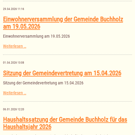
Gemeindevertretung
am
29.04.2026 11:16
11.06.2026
Einwohnerversammlung der Gemeinde Buchholz
am 19.05.2026
Einwohnerversammlung am 19.05.2026
Einwohnerversammlung
Weiterlesen …
der
Gemeinde
Buchholz
01.04.2026 13:08
am
19.05.2026
Sitzung der Gemeindevertretung am 15.04.2026
Sitzung der Gemeindevertretung am 15.04.2026
Sitzung
Weiterlesen …
der
Gemeindevertretung
am
06.01.2026 12:20
15.04.2026
Haushaltssatzung der Gemeinde Buchholz für das
Haushaltsjahr 2026