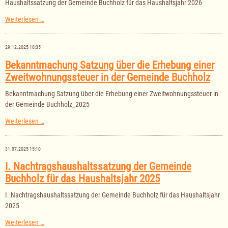
Haushaltssatzung der Gemeinde Buchholz für das Haushaltsjahr 2026
Haushaltssatzung
Weiterlesen …
der
Gemeinde
Buchholz
29.12.2025 10:35
für
das
Bekanntmachung Satzung über die Erhebung einer
Haushaltsjahr
Zweitwohnungssteuer in der Gemeinde Buchholz
2026
Bekanntmachung Satzung über die Erhebung einer Zweitwohnungssteuer in
der Gemeinde Buchholz_2025
Bekanntmachung
Weiterlesen …
Satzung
über
die
31.07.2025 15:10
Erhebung
einer
I. Nachtragshaushaltssatzung der Gemeinde
Zweitwohnungssteuer
Buchholz für das Haushaltsjahr 2025
in
der
Gemeinde
I. Nachtragshaushaltssatzung der Gemeinde Buchholz für das Haushaltsjahr
Buchholz
2025
I.
Weiterlesen …