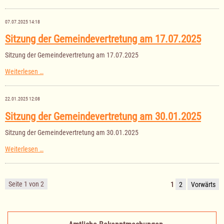
Nachtragshaushaltssatzung
der
Gemeinde
07.07.2025 14:18
Buchholz
für
Sitzung der Gemeindevertretung am 17.07.2025
das
Haushaltsjahr
Sitzung der Gemeindevertretung am 17.07.2025
2025
Sitzung
Weiterlesen …
der
Gemeindevertretung
am
22.01.2025 12:08
17.07.2025
Sitzung der Gemeindevertretung am 30.01.2025
Sitzung der Gemeindevertretung am 30.01.2025
Sitzung
Weiterlesen …
der
Gemeindevertretung
am
30.01.2025
Seite 1 von 2
1
2
Vorwärts