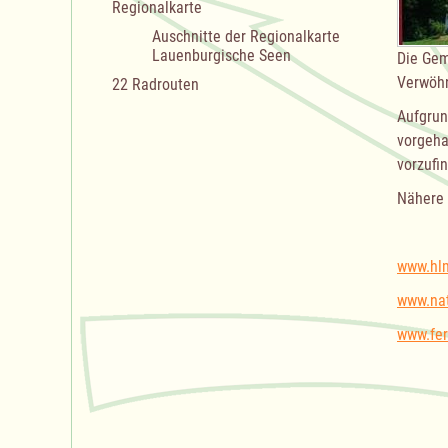
Regionalkarte
Auschnitte der Regionalkarte
Lauenburgische Seen
Die Gem
Verwöhn
22 Radrouten
Aufgrun
vorgeha
vorzufi
Nähere 
www.hl
www.nat
www.fer