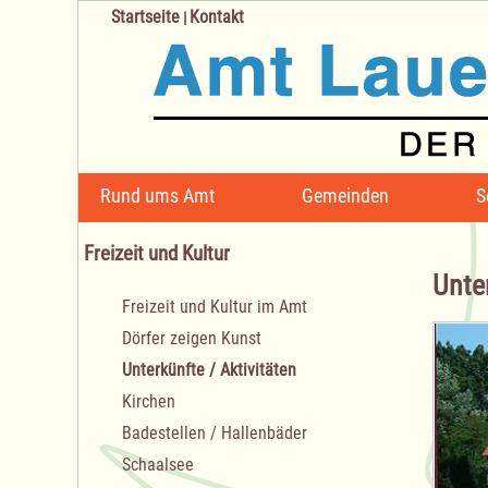
Startseite
Kontakt
|
Navigation
Rund ums Amt
Gemeinden
S
überspringen
Freizeit und Kultur
Unter
Navigation
Freizeit und Kultur im Amt
überspringen
Dörfer zeigen Kunst
Unterkünfte / Aktivitäten
Kirchen
Badestellen / Hallenbäder
Schaalsee