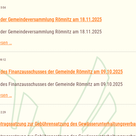
Gemeindeversammlung
Römnitz
13:04
am
05.05.2026
 der Gemeindeversammlung Römnitz am 18.11.2025
 der Gemeindeversammlung Römnitz am 18.11.2025
Sitzung
esen …
der
Gemeindeversammlung
Römnitz
09:12
am
18.11.2025
 des Finanzausschusses der Gemeinde Römnitz am 09.10.2025
 des Finanzausschusses der Gemeinde Römnitz am 09.10.2025
Sitzung
esen …
des
Finanzausschusses
der
12:29
Gemeinde
Römnitz
chtragssatzung zur Gebührensatzung des Gewässerunterhaltungsverba
am
09.10.2025