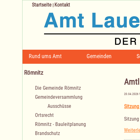
Startseite
Kontakt
|
Navigation
Rund ums Amt
Gemeinden
S
überspringen
Römnitz
Amtl
Navigation
Die Gemeinde Römnitz
überspringen
20.04.2026 
Gemeindeversammlung
Ausschüsse
Sitzung
Ortsrecht
Sitzung
Römnitz - Bauleitplanung
Weiterl
Brandschutz