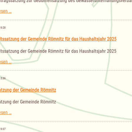
chtragssatzung zur Gebührensatzung des Gewässerunterhaltungsverba
III.
esen …
Nachtragssatzung
zur
Gebührensatzung
16:28
des
Gewässerunterhaltungsverbandes
tssatzung der Gemeinde Römnitz für das Haushaltsjahr 2025
"Ratzeburger
See"
tssatzung der Gemeinde Römnitz für das Haushaltsjahr 2025
(Kopie)
Haushaltssatzung
esen …
der
Gemeinde
Römnitz
15:36
für
das
atzung der Gemeinde Römnitz
Haushaltsjahr
2025
atzung der Gemeinde Römnitz
Hauptsatzung
esen …
der
Gemeinde
Römnitz
16:07