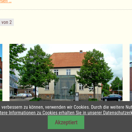
Gemeindeversammlung
esen …
am
07.10.2024
1 von 2
nd verbessern zu können, verwenden wir Cookies. Durch die weitere 
Amtsverwaltung Lauenburgische Seen
tere Informationen zu Cookies erhalten Sie in unserer Datenschutzer
Akzeptiert
utz
|
Barrierefreiheit
|
Daten-Schutz in Leichte Sprache
|
Sitemap
|
Sit
026 Amt Lauenburgische Seen | Alle Rechte vorbehalten | Realisier