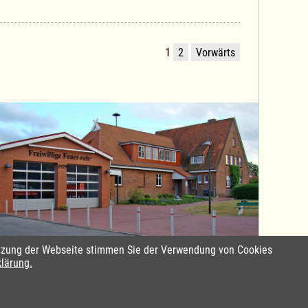
1
2
Vorwärts
Nutzung der Webseite stimmen Sie der Verwendung von Cookies
Standort Sterley
klärung.
emap in Leichte Sprache
ung
eu-mart.net