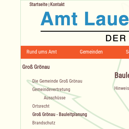
Startseite
Kontakt
|
Navigation
Rund ums Amt
Gemeinden
S
überspringen
Groß Grönau
Baul
Navigation
Die Gemeinde Groß Grönau
überspringen
Hinweis
Gemeindevertretung
Ausschüsse
Ortsrecht
Groß Grönau - Bauleitplanung
Brandschutz